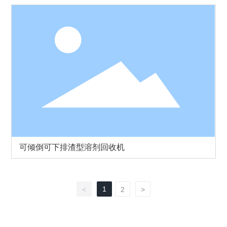
可倾倒可下排渣型溶剂回收机
1
<
2
>