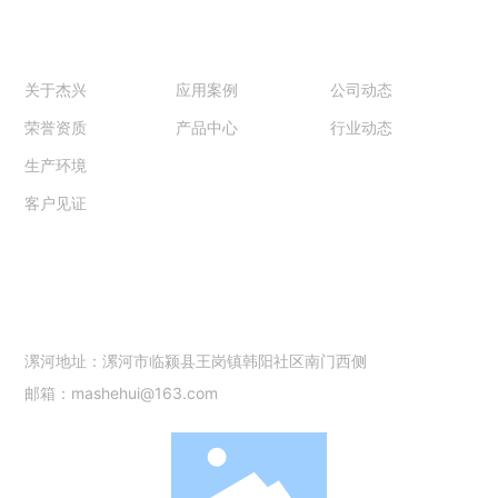
关于杰兴
产品和案例
新闻中心
关于杰兴
应用案例
公司动态
荣誉资质
产品中心
行业动态
生产环境
客户见证
联系我们
18680180098
漯河地址：漯河市临颍县王岗镇韩阳社区南门西侧
邮箱：mashehui@163.com