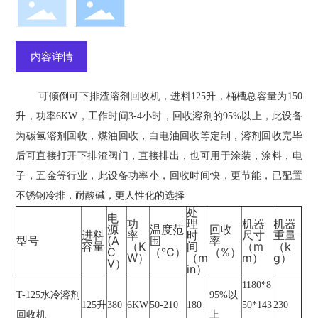
内容详情
可倾倒可下排渣
溶剂回收机
，进料125升，桶槽总容量为150
升，功率6KW，工作时间3-4小时，回收溶剂的95%以上，此设备
为碳氢溶剂回收，煤油回收，白电油回收等定制，溶剂回收完毕
后可直接打开下排渣阀门，直接排出，也可用于涂装，涂料，电
子，五金等行业，此设备功率小，回收时间快，更节能，已配置
不锈钢冷排，耐酸碱，更人性化的选择
处
电
功
理
机器
机器
源
温度范
回收
进料
率
时
尺寸
重量
型号
(A
围
率
容量
（K
间
（m
（k
C
（℃）
（%）
W）
（m
m）
g）
V）
in）
1180*8
T-125水冷溶剂
95%以
125升
380
6KW
50-210
180
50*143
230
回收机
上