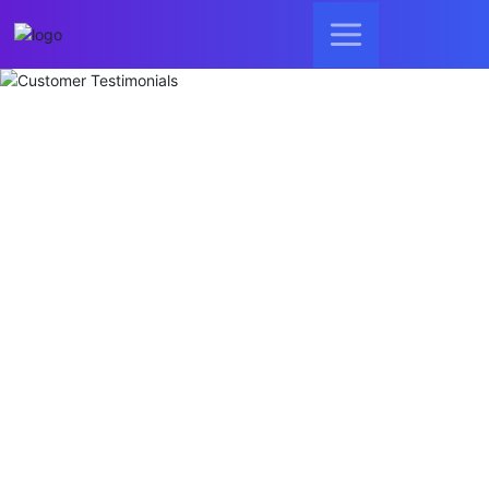
Customer Testimonia
ls
客户见证