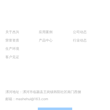
关于杰兴
产品和案例
新闻中心
关于杰兴
应用案例
公司动态
荣誉资质
产品中心
行业动态
生产环境
客户见证
联系我们
18680180098
漯河地址：漯河市临颍县王岗镇韩阳社区南门西侧
邮箱：mashehui@163.com